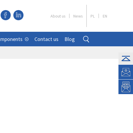
About us
News
PL
EN
omponents
Contact us
Blog