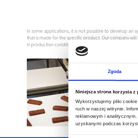
In some applications, it is not possible to develop an o
that is made for the specific product. Our company will 
in production conditions. As a result, you always get a w
Zgoda
Niniejsza strona korzysta z
Wykorzystujemy pliki cookie 
ruch w naszej witrynie. Inf
reklamowym i analitycznym. 
uzyskanymi podczas korzysta
Wybór