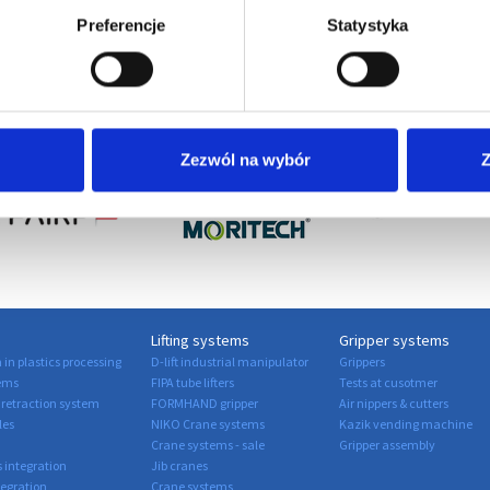
Preferencje
Statystyka
Official partner:
Zezwól na wybór
Z
Lifting systems
Gripper systems
in plastics processing
D-lift industrial manipulator
Grippers
ems
FIPA tube lifters
Tests at cusotmer
retraction system
FORMHAND gripper
Air nippers & cutters
les
NIKO Crane systems
Kazik vending machine
Crane systems - sale
Gripper assembly
s integration
Jib cranes
tegration
Crane systems