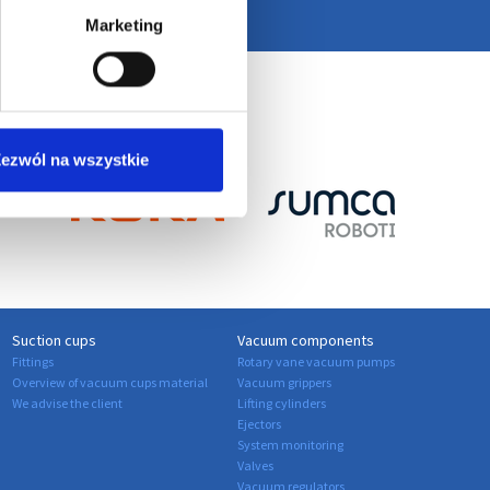
Marketing
ezwól na wszystkie
Suction cups
Vacuum components
Fittings
Rotary vane vacuum pumps
Overview of vacuum cups material
Vacuum grippers
We advise the client
Lifting cylinders
Ejectors
System monitoring
Valves
Vacuum regulators