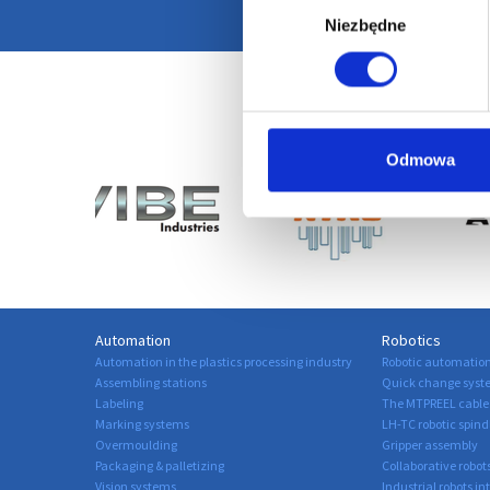
Niezbędne
zgody
Odmowa
Automation
Robotics
Automation in the plastics processing industry
Robotic automation 
Assembling stations
Quick change syst
Labeling
The MTPREEL cable 
Marking systems
LH-TC robotic spind
Overmoulding
Gripper assembly
Packaging & palletizing
Collaborative robot
Vision systems
Industrial robots in