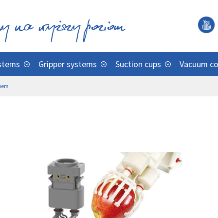
ystems
Gripper systems
Suction cups
Vacuum c
pers