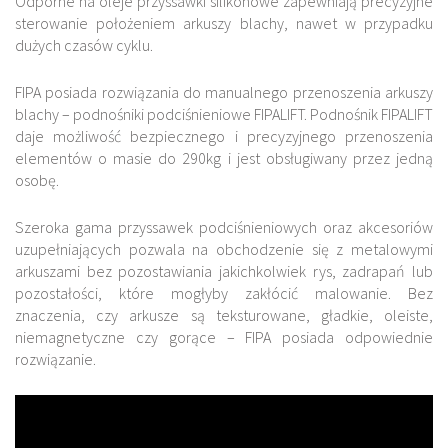
Odporne na oleje przyssawki silikonowe zapewniają precyzyjne
sterowanie położeniem arkuszy blachy, nawet w przypadku
dużych czasów cyklu.
FIPA posiada rozwiązania do manualnego przenoszenia arkuszy
blachy – podnośniki podciśnieniowe FIPALIFT. Podnośnik FIPALIFT
daje możliwość bezpiecznego i precyzyjnego przenoszenia
elementów o masie do 290kg i jest obsługiwany przez jedną
osobę.
Szeroka gama przyssawek podciśnieniowych oraz akcesoriów
uzupełniających pozwala na obchodzenie się z metalowymi
arkuszami bez pozostawiania jakichkolwiek rys, zadrapań lub
pozostałości, które mogłyby zakłócić malowanie. Bez
znaczenia, czy arkusze są teksturowane, gładkie, oleiste,
niemagnetyczne czy gorące – FIPA posiada odpowiednie
rozwiązanie.