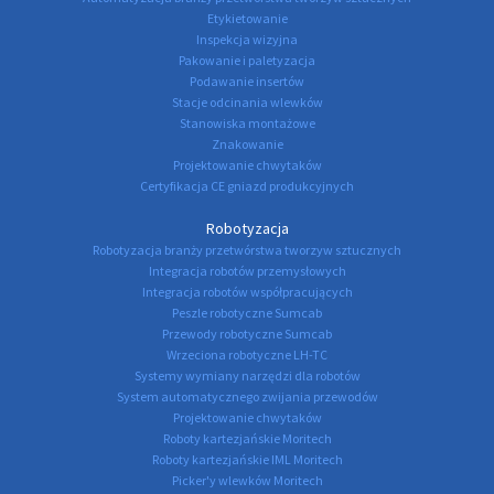
Etykietowanie
Inspekcja wizyjna
Pakowanie i paletyzacja
Podawanie insertów
Stacje odcinania wlewków
Stanowiska montażowe
Znakowanie
Projektowanie chwytaków
Certyfikacja CE gniazd produkcyjnych
Robotyzacja
Robotyzacja branży przetwórstwa tworzyw sztucznych
Integracja robotów przemysłowych
Integracja robotów współpracujących
Peszle robotyczne Sumcab
Przewody robotyczne Sumcab
Wrzeciona robotyczne LH-TC
Systemy wymiany narzędzi dla robotów
System automatycznego zwijania przewodów
Projektowanie chwytaków
Roboty kartezjańskie Moritech
Roboty kartezjańskie IML Moritech
Picker'y wlewków Moritech