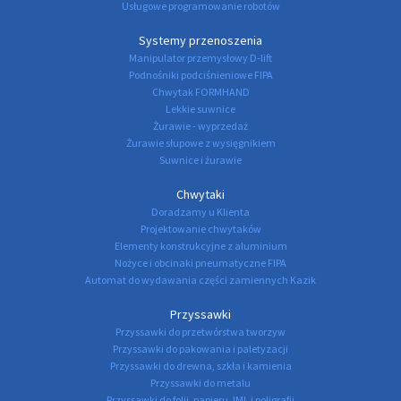
Usługowe programowanie robotów
Systemy przenoszenia
Manipulator przemysłowy D-lift
Podnośniki podciśnieniowe FIPA
Chwytak FORMHAND
Lekkie suwnice
Żurawie - wyprzedaż
Żurawie słupowe z wysięgnikiem
Suwnice i żurawie
Chwytaki
Doradzamy u Klienta
Projektowanie chwytaków
Elementy konstrukcyjne z aluminium
Nożyce i obcinaki pneumatyczne FIPA
Automat do wydawania części zamiennych Kazik
Przyssawki
Przyssawki do przetwórstwa tworzyw
Przyssawki do pakowania i paletyzacji
Przyssawki do drewna, szkła i kamienia
Przyssawki do metalu
Przyssawki do folii, papieru, IML i poligrafii