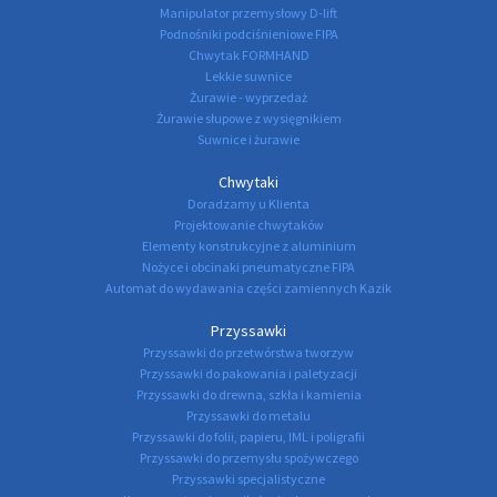
Manipulator przemysłowy D-lift
Podnośniki podciśnieniowe FIPA
Chwytak FORMHAND
Lekkie suwnice
Żurawie - wyprzedaż
Żurawie słupowe z wysięgnikiem
Suwnice i żurawie
Chwytaki
Doradzamy u Klienta
Projektowanie chwytaków
Elementy konstrukcyjne z aluminium
Nożyce i obcinaki pneumatyczne FIPA
Automat do wydawania części zamiennych Kazik
Przyssawki
Przyssawki do przetwórstwa tworzyw
Przyssawki do pakowania i paletyzacji
Przyssawki do drewna, szkła i kamienia
Przyssawki do metalu
Przyssawki do folii, papieru, IML i poligrafii
Przyssawki do przemysłu spożywczego
Przyssawki specjalistyczne