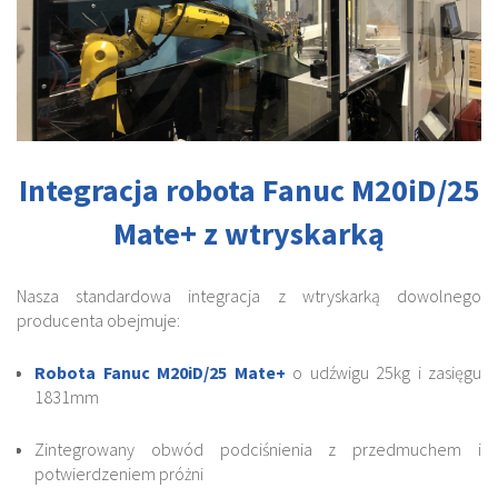
Integracja robota Fanuc M20iD/25
Mate+ z wtryskarką
Nasza standardowa integracja z wtryskarką dowolnego
producenta obejmuje:
Robota Fanuc M20iD/25 Mate+
o udźwigu 25kg i zasięgu
1831mm
Zintegrowany obwód podciśnienia z przedmuchem i
potwierdzeniem próżni