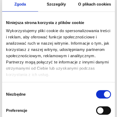
Stanowisko testowe (testery szczelności / testery tolerancji
Zgoda
Szczegóły
O plikach cookies
wymiarów / testery pasowania)
Niniejsza strona korzysta z plików cookie
Wykorzystujemy pliki cookie do spersonalizowania treści
i reklam, aby oferować funkcje społecznościowe i
analizować ruch w naszej witrynie. Informacje o tym, jak
korzystasz z naszej witryny, udostępniamy partnerom
społecznościowym, reklamowym i analitycznym.
Partnerzy mogą połączyć te informacje z innymi danymi
otrzymanymi od Ciebie lub uzyskanymi podczas
korzystania z ich usług.
Wybór
Niezbędne
zgody
Preferencje