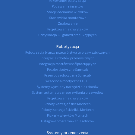
Pakowanie i paletyzacja
Podawanie insertów
Stacje odcinania wlewków
Stanowiska montażowe
Znakowanie
Projektowanie chwytaków
Certyfikacja CE gniazd produkcyjnych
Robotyzacja
Robotyzacja branży przetwórstwa tworzyw sztucznych
Integracja robotów przemysłowych
Integracja robotów współpracujących
Peszle robotyczne Sumcab
Przewody robotyczne Sumcab
Wrzeciona robotyczne LH-TC
Systemy wymiany narzędzi dla robotów
System automatycznego zwijania przewodów
Projektowanie chwytaków
Roboty kartezjańskie Moritech
Roboty kartezjańskie IML Moritech
Picker'y wlewków Moritech
Usługowe programowanie robotów
Systemy przenoszenia